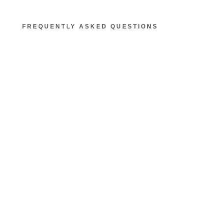
FREQUENTLY ASKED QUESTIONS
Aktuelle Forschung zeigt, dass
unser heutiger Lebensstil (z.B.
Ernährung, Bewegung, Stress,
Bildschirmzeit) die
Gehirngesundheit langfristig
beeinflusst. Prävention beginnt
nicht erst im Alter! BrainyDoo hilft