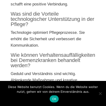
schafft eine positive Verbindung.
Was sind die Vorteile
technologischer Unterstützung in der
Pflege?
Technologie optimiert Pflegeprozesse. Sie
erhöht die Sicherheit und verbessert die
Kommunikation.
Wie können Verhaltensauffälligkeiten
bei Demenzkranken behandelt
werden?
Geduld und Verständnis sind wichtig.
Ablenkende Maßnahmen und kreative
Therapien helfen.
Diese Website benutzt Cookies. Wenn du die Website weiter
nutzt, gehen wir von deinem Einverständnis aus.
Was ist der rechtliche Rahmen für
OK
die Betreuung von Demenzkranken?