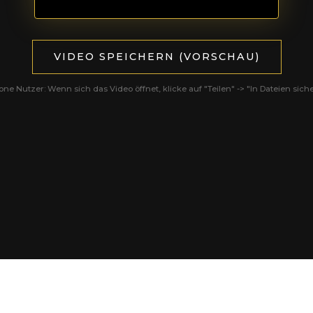
VIDEO SPEICHERN (VORSCHAU)
one Nutzer: Wenn sich das Video öffnet, klicke auf "Teilen" -> "In Dateien siche