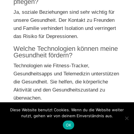
pflegen?
Ja, soziale Beziehungen sind sehr wichtig für
unsere Gesundheit. Der Kontakt zu Freunden
und Familie verhindert Isolation und verringert
das Risiko für Depressionen.
Welche Technologien können meine
Gesundheit fördern?
Technologien wie Fitness-Tracker,
Gesundheitsapps und Telemedizin unterstützen
die Gesundheit. Sie helfen, die körperliche
Aktivität und den Gesundheitszustand zu
überwachen.
Warum sind regelmäßige
Diese Website benutzt Cookies. Wenn du die Website weiter
Gesundheitschecks wichtig?
nutzt, gehen wir von deinem Einverständnis aus.
OK
Gesundheitschecks helfen, Probleme frühzeitig